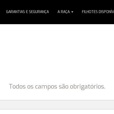
GARANTIAS E SEGURANÇA
A RAÇA
FILHOTES DISPONÍV
RESERVA DE FILHOTE
Preencha o formulário de solicitação de reserva
Todos os campos são obrigatórios.